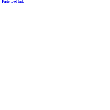
Page load link
Nach
oben